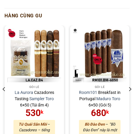
HÀNG CÙNG GU
GÓI LẺ
GÓI LẺ
La Aurora
Cazadores
Room101
Breakfast in
Tasting
Sampler
Toro
Portugal
Maduro
Toro
6×50 (Túi ẩm 4)
6×50 (Gói 5)
530
680
k
k
Tứ Quái Săn Mồi
–
Bồ Đào Đen
–
“Bồ
Cazadores – tiếng
Đào Đen” này là một