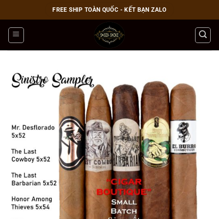
Bỏ
FREE SHIP TOÀN QUỐC - KẾT BẠN ZALO
qua
nội
dung