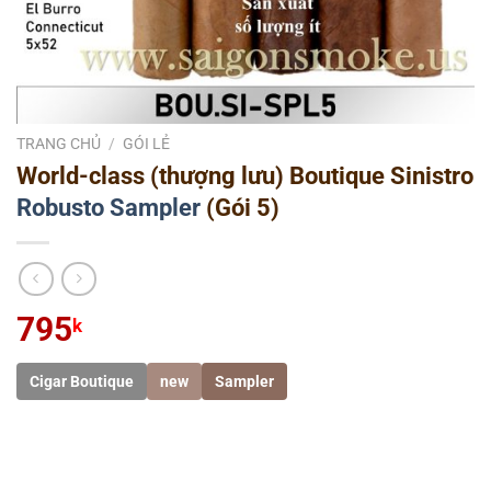
TRANG CHỦ
/
GÓI LẺ
World-class (thượng lưu) Boutique Sinistro
Robusto
Sampler
(Gói 5)
795
k
Cigar Boutique
new
Sampler