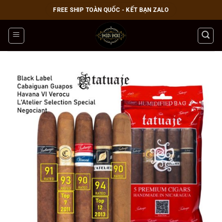
Bỏ
FREE SHIP TOÀN QUỐC - KẾT BẠN ZALO
qua
nội
dung