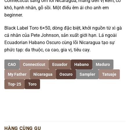
Connecticut sáng ôm lõi Nicaragua, mang đến vị kem, cỏ
khô, hạnh nhân, gỗ sồi. Một điếu êm ái cho anh em
beginner.
Black Label Toro 6×50, dòng đặc biệt, khởi nguồn từ xì gà
cá nhân của Pete Johnson, sản xuất giới hạn. Lá ngoài
Ecuadorian Habano Oscuro cùng lõi Nicaragua tạo sự
phức tạp: da thuộc, ca cao, gia vị, tiêu cay.
CAO
Connecticut
Ecuador
Habano
Maduro
My Father
Nicaragua
Oscuro
Sampler
Tatuaje
Top-25
Toro
HÀNG CÙNG GU