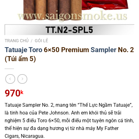
TRANG CHỦ
/
GÓI LẺ
Tatuaje
Toro
6×50 Premium
Sampler
No. 2
(Túi ẩm 5)
970
k
Tatuaje Sampler No. 2, mang tên “Thế Lực Ngầm Tatuaje”,
là tinh hoa của Pete Johnson. Anh em khói thủ sẽ trải
nghiệm 5 điếu Toro 6×50, mỗi điếu một tuyên ngôn cá tính,
thể hiện sự đa dạng hương vị từ nhà máy My Father
Cigars, Nicaragua.