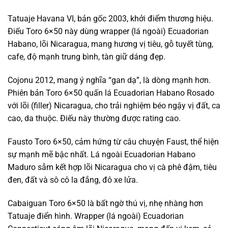
Tatuaje Havana VI, bản gốc 2003, khởi điểm thương hiệu.
Điếu Toro 6×50 này dùng wrapper (lá ngoài) Ecuadorian
Habano, lõi Nicaragua, mang hương vị tiêu, gỗ tuyết tùng,
cafe, độ mạnh trung bình, tàn giữ dáng đẹp.
Cojonu 2012, mang ý nghĩa “gan dạ”, là dòng mạnh hơn.
Phiên bản Toro 6×50 quấn lá Ecuadorian Habano Rosado
với lõi (filler) Nicaragua, cho trải nghiệm béo ngậy vị đất, ca
cao, da thuộc. Điếu này thường được rating cao.
Fausto Toro 6×50, cảm hứng từ câu chuyện Faust, thể hiện
sự mạnh mẽ bậc nhất. Lá ngoài Ecuadorian Habano
Maduro sẫm kết hợp lõi Nicaragua cho vị cà phê đậm, tiêu
đen, đất và sô cô la đắng, đô xe lửa.
Cabaiguan Toro 6×50 là bất ngờ thú vị, nhẹ nhàng hơn
Tatuaje điển hình. Wrapper (lá ngoài) Ecuadorian