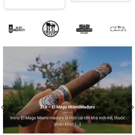
216 – El Mago Miami
Maduro
Intro: El Mago Miami maduro là một cái tên khá mới mẻ, thuộc
Maduro
phân khúc [...]
">